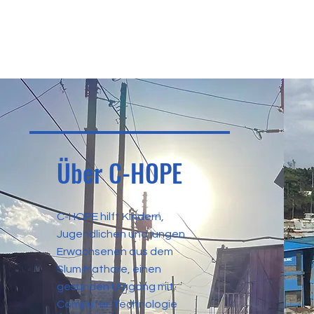
Über C-HOPE
C-HOPE hilft Kindern,
Jugendlichen und jungen
Erwachsenen aus dem
Slum Mathare, einen
gesunden Umgang mit
Computer-Technologie