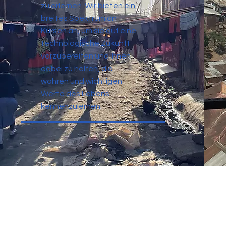
zu erlernen. Wir bieten ein
breites Spektrum an
Kursen an, um sie auf eine
technologische Zukunft
vorzubereiten und ihnen
dabei zu helfen, die
wahren und wichtigen
Werte des Lebens
kennenzulernen.